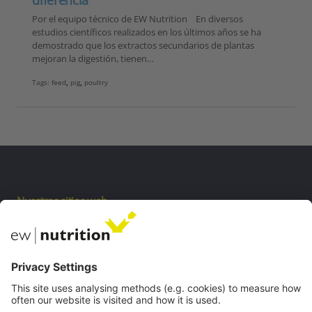
Por el equipo técnico de EW Nutrition En diversos
estudios científicos realizados en los últimos años se ha
demostrado que los extractos secundarios de plantas
mejoran la digestión, tienen…
Tags:
feed
,
pig
,
poultry
Nuestros sitios web
EW biotech
Private Label
Comunicaciones
Webinars