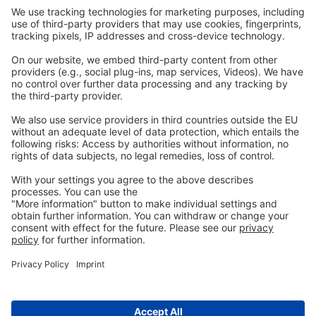
Carreras
Contacto
Legal
Imprenta
política de privacidad
CGC
Contacta
con nosotras
info@ew-nutrition.com