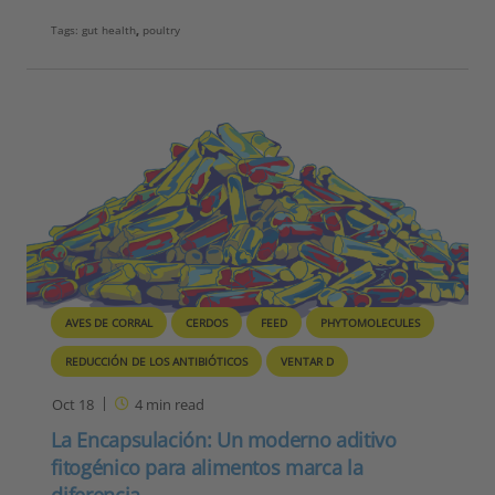
Tags:
gut health
,
poultry
AVES DE CORRAL
CERDOS
FEED
PHYTOMOLECULES
REDUCCIÓN DE LOS ANTIBIÓTICOS
VENTAR D
Oct 18
4
min read
La Encapsulación: Un moderno aditivo
fitogénico para alimentos marca la
diferencia