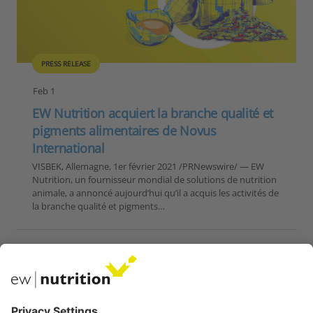
PRESS RELEASE
Feb 1
EW Nutrition acquiert la branche qualité et
pigments alimentaires de Novus
International
VISBEK, Allemagne, 1er février 2021 /PRNewswire/ — EW
Nutrition, un fournisseur mondial de solutions de nutrition
animale, a annoncé aujourd’hui qu’il a acquis les activités de
la branche qualité et pigments…