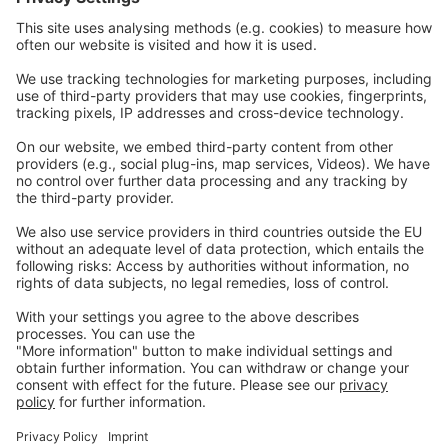
Nos sites Web
EW Biotech
Les communications
Légal
Imprint
Politique de confidentialité
GTC
Nous
contacter
info@ew-nutrition.com