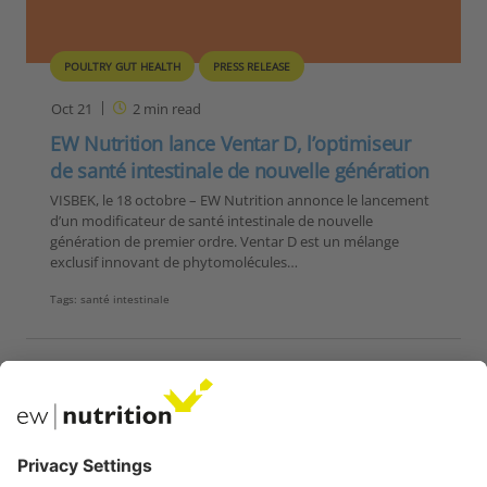
POULTRY GUT HEALTH
PRESS RELEASE
Oct 21
2
min read
EW Nutrition lance Ventar D, l’optimiseur
de santé intestinale de nouvelle génération
VISBEK, le 18 octobre – EW Nutrition annonce le lancement
d’un modificateur de santé intestinale de nouvelle
génération de premier ordre. Ventar D est un mélange
exclusif innovant de phytomolécules…
Tags:
santé intestinale
Nos sites Web