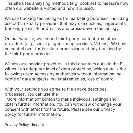
EW Biotech
Les communications
Légal
Imprint
Politique de confidentialité
GTC
Nous
contacter
info@ew-nutrition.com