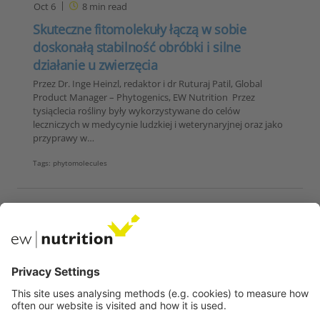
Oct 6
8
min read
Skuteczne fitomolekuły łączą w sobie
doskonałą stabilność obróbki i silne
działanie u zwierzęcia
Przez Dr. Inge Heinzl, redaktor i dr Ruturaj Patil, Global
Product Manager – Phytogenics, EW Nutrition Przez
tysiąclecia rośliny były wykorzystywane do celów
leczniczych w medycynie ludzkiej i weterynaryjnej oraz jako
przyprawy w…
Tags:
phytomolecules
Nasze strony internetowe
EW Biotech