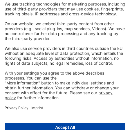
Komunikacja
Prawny
Imprint
Polityka prywatności
GTC
Skontaktuj
się z nami
info@ew-nutrition.com