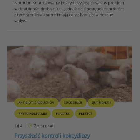
Nutrition Kontrolowanie kokcydiozy jest poważny problem
w działalności drobiarskiej. Jednak od dziesięcioleci niektóre
z tych środków kontroli mają coraz bardziej widoczny
wpływ…
ANTIBIOTIC REDUCTION
COCCIDIOSIS
GUT HEALTH
PHYTOMOLECULES
POULTRY
PRETECT
Jul 4
7
min read
Przyszłość kontroli kokcydiozy