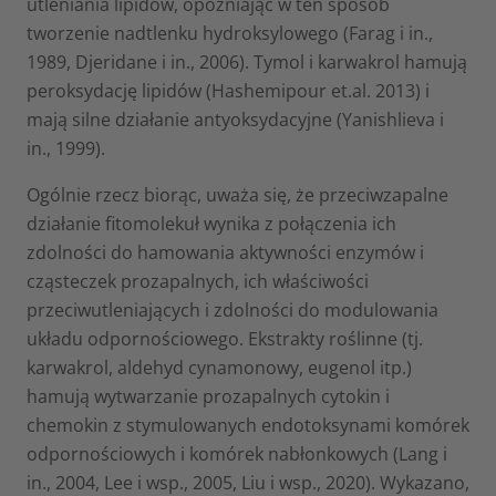
utleniania lipidów, opóźniając w ten sposób
tworzenie nadtlenku hydroksylowego (Farag i in.,
1989, Djeridane i in., 2006). Tymol i karwakrol hamują
peroksydację lipidów (Hashemipour et.al. 2013) i
mają silne działanie antyoksydacyjne (Yanishlieva i
in., 1999).
Ogólnie rzecz biorąc, uważa się, że przeciwzapalne
działanie fitomolekuł wynika z połączenia ich
zdolności do hamowania aktywności enzymów i
cząsteczek prozapalnych, ich właściwości
przeciwutleniających i zdolności do modulowania
układu odpornościowego. Ekstrakty roślinne (tj.
karwakrol, aldehyd cynamonowy, eugenol itp.)
hamują wytwarzanie prozapalnych cytokin i
chemokin z stymulowanych endotoksynami komórek
odpornościowych i komórek nabłonkowych (Lang i
in., 2004, Lee i wsp., 2005, Liu i wsp., 2020). Wykazano,