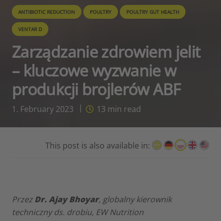
ANTIBIOTIC REDUCTION
POULTRY
POULTRY GUT HEALTH
VENTAR D
Zarządzanie zdrowiem jelit
– kluczowe wyzwanie w
produkcji brojlerów ABF
1. February 2023
13
min read
This post is also available in:
Przez
Dr. Ajay Bhoyar
, globalny kierownik
techniczny ds. drobiu, EW Nutrition