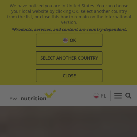
We have noticed you are in United States. You can choose
your local website by clicking OK, select another country
from the list, or close this box to remain on the international
version.
*Products, services, and content are country-dependent.
OK
SELECT ANOTHER COUNTRY
CLOSE
PL