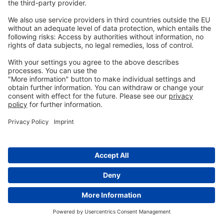
żółciowych i aktywności enzymów trawiennych,
takich jak trypsyna i amylaza, a także pozytywnego
wpływu na morfologię jelit (Oso i wsp. 2019). EO są
postrzegane jako stymulatory wzrostu w diecie
drobiu o silnym działaniu przeciwbakteryjnym i
przeciwkokcydiowym. wykazały, że PFA mają
pozytywny wpływ na przyrost masy ciała i FCR u
kurcząt (Khattak i wsp. 2014, Zhang i wsp. 2009). EO
są postrzegane jako stymulatory wzrostu w diecie
drobiu, o silnym działaniu
przeciwdrobnoustrojowym i przeciwkokcydiowym
(Zahi i in., 2018). PFA mają pozytywny wpływ na
przyrost masy ciała i FCR u kurcząt (Khattak i wsp.
2014, Zhang i in. 2009).