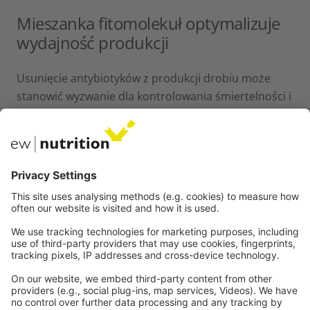
Mieszanka fitomolekuł optymalizuje
wydajność produkcji
Usunięcie antybiotyków z produkcji drobiu może
stanowić wyzwanie dla kontrolowania śmiertelności i
utrzymania wydajności produkcyjnej ptaków.
Wykazano, że fitogeniczne dodatki paszowe
poprawiają
wydajność
produkcji kurczaków ze
względu na ich właściwości
przeciwdrobnoustrojowe, przeciwzapalne,
przeciwutleniające i trawienne. Możliwe mechanizmy
poprawy strawności składników odżywczych dzięki
suplementacji fitogenicznymi dodatkami paszowymi
(PFA) można przypisać zdolności tych dodatków
paszowych do stymulowania apetytu, wydzielania
śliny, produkcji śluzu jelitowego, wydzielania kwasów