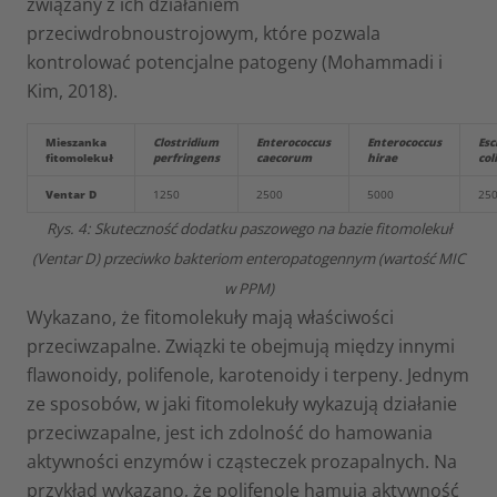
związany z ich działaniem
przeciwdrobnoustrojowym, które pozwala
kontrolować potencjalne patogeny (Mohammadi i
Kim, 2018).
Mieszanka
Clostridium
Enterococcus
Enterococcus
Esc
fitomolekuł
perfringens
caecorum
hirae
coli
Ventar D
1250
2500
5000
25
Rys. 4: Skuteczność dodatku paszowego na bazie fitomolekuł
(Ventar D) przeciwko bakteriom enteropatogennym (wartość MIC
w PPM)
Wykazano, że fitomolekuły mają właściwości
przeciwzapalne. Związki te obejmują między innymi
flawonoidy, polifenole, karotenoidy i terpeny. Jednym
ze sposobów, w jaki fitomolekuły wykazują działanie
przeciwzapalne, jest ich zdolność do hamowania
aktywności enzymów i cząsteczek prozapalnych. Na
przykład wykazano, że polifenole hamują aktywność