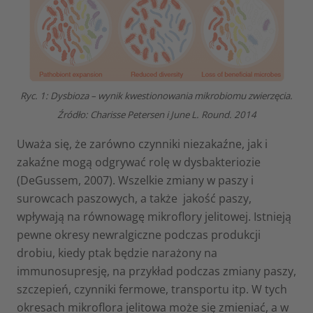
Ryc. 1: Dysbioza – wynik kwestionowania mikrobiomu zwierzęcia.
Źródło: Charisse Petersen i June L. Round. 2014
Uważa się, że zarówno czynniki niezakaźne, jak i
zakaźne mogą odgrywać rolę w dysbakteriozie
(DeGussem, 2007). Wszelkie zmiany w paszy i
surowcach paszowych, a także jakość paszy,
wpływają na równowagę mikroflory jelitowej. Istnieją
pewne okresy newralgiczne podczas produkcji
drobiu, kiedy ptak będzie narażony na
immunosupresję, na przykład podczas zmiany paszy,
szczepień, czynniki fermowe, transportu itp. W tych
okresach mikroflora jelitowa może się zmieniać, a w