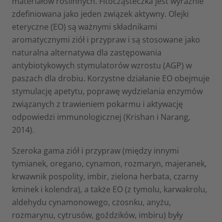
materiałów roślinnych. Fitocząsteczka jest wyraźnie
zdefiniowana jako jeden związek aktywny. Olejki
eteryczne (EO) są ważnymi składnikami
aromatycznymi ziół i przypraw i są stosowane jako
naturalna alternatywa dla zastępowania
antybiotykowych stymulatorów wzrostu (AGP) w
paszach dla drobiu. Korzystne działanie EO obejmuje
stymulację apetytu, poprawę wydzielania enzymów
związanych z trawieniem pokarmu i aktywację
odpowiedzi immunologicznej (Krishan i Narang,
2014).
Szeroka gama ziół i przypraw (między innymi
tymianek, oregano, cynamon, rozmaryn, majeranek,
krwawnik pospolity, imbir, zielona herbata, czarny
kminek i kolendra), a także EO (z tymolu, karwakrolu,
aldehydu cynamonowego, czosnku, anyżu,
rozmarynu, cytrusów, goździków, imbiru) były