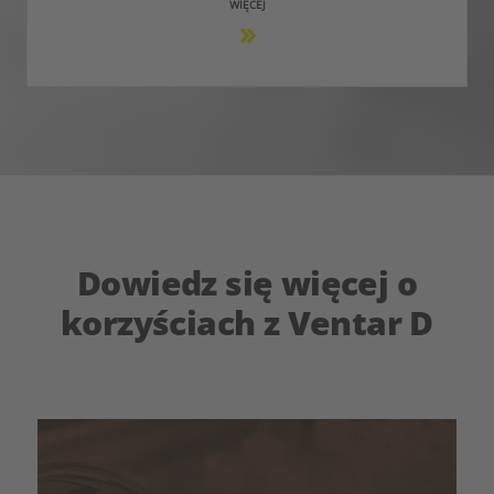
WIĘCEJ
Dowiedz się więcej o
korzyściach z Ventar D
Video
V
Player
P