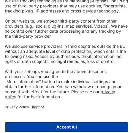
Komunikacja
Prawny
Imprint
Polityka prywatności
GTC
Skontaktuj
się z nami
info@ew-nutrition.com