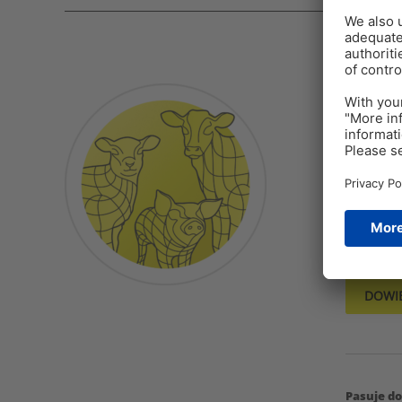
Żyw
Świnie 
wszystki
wyzwani
DOWIE
Pasuje do