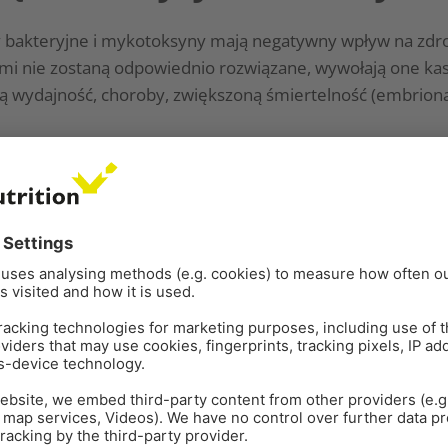
 bakteryjne i mykotoksyny mają negatywny wpływ na zdrowi
mi nie zostaną odpowiednio rozwiązane, wywołają one k
ą wydajność, choroby, zwiększoną śmiertelność (embriona
się, jak wykrywać i łagodzić szkodliwy wpływ toksyn na Tw
DZ SIĘ WIĘCEJ
:
WIEPRZ
PRZEŻUWACZE