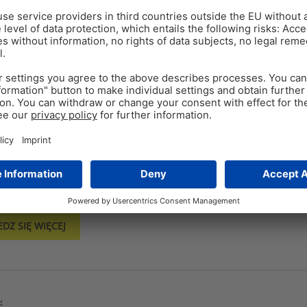
ienie Młodych Zwierząt
i cielęta rodzą się z niedojrzałymi układami odpornościow
ch zajmuje tygodnie. W tej fazie zdrowie jelit jest dużym p
ami wczesnego życia?
DZ SIĘ WIĘCEJ
: