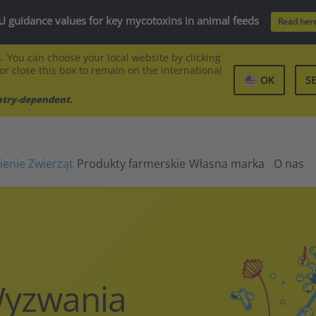
U guidance values for key mycotoxins in animal feeds
Read her
. You can choose your local website by clicking
 or close this box to remain on the international
OK
S
ntry-dependent.
ienie Zwierząt
Produkty farmerskie
Własna marka
O nas
yzwania