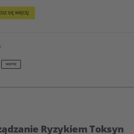
DZ SIĘ WIĘCEJ
:
WIEPRZ
ządzanie Ryzykiem Toksyn