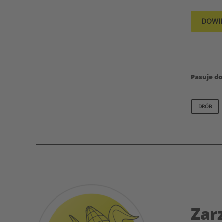
DOWIE
Pasuje do
DRÓB
Zar