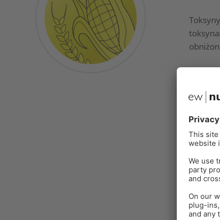
Toksyny
toksyna
obniżon
Dowiedz 
DOWIE
Pasuje do
DRÓB