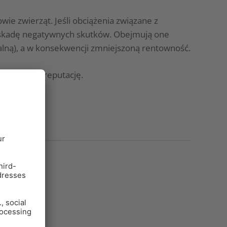
e zwierząt. Jeśli obciążenia związane z
askadę negatywnych skutków. Obejmują one
lną), a w konsekwencji zmniejszoną rentowność.
oją firmę i reputację.