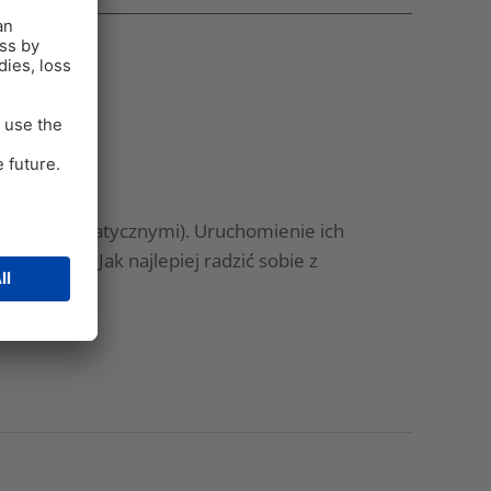
ymi (i enzymatycznymi). Uruchomienie ich
roblemem. Jak najlepiej radzić sobie z