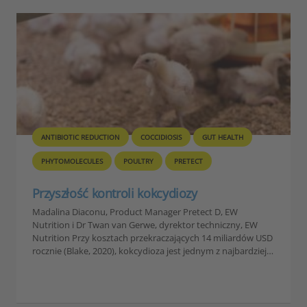
C REDUCTION
COCCIDIOSIS
GUT HEALTH
ANTIBIOTIC RED
ECULES
POULTRY
PRETECT
VENTAR D
ść kontroli kokcydiozy
Zarządzanie
wyzwanie w
iaconu, Product Manager Pretect D, EW
 Dr Twan van Gerwe, dyrektor techniczny, EW
Przez Dr. Ajay 
rzy kosztach przekraczających 14 miliardów USD
drobiu, EW Nutri
ake, 2020), kokcydioza jest jednym z najbardziej…
wyzwaniem w pr
odgrywa istotną
zwierząt. Antyb