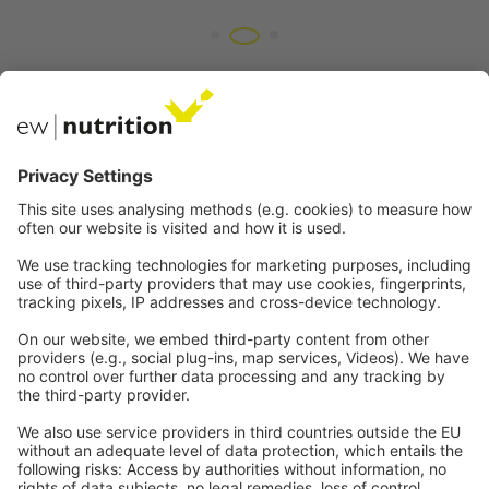
Nasze strony internetowe
EW Biotech
Komunikacja
Prawny
Imprint
Polityka prywatności
GTC