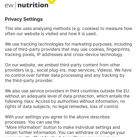
Kommunikation
Kontakt
Karriere
Webinare
Rechtliches
Impressum
Datenschutz
AGB
Hinweisgeberschutz
Kontakt
aufnehmen