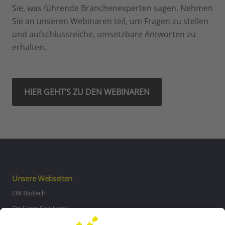
Sie, was führende Branchenexperten sagen. Nehmen
Sie an unseren Webinaren teil, um Fragen zu stellen
und aufschlussreiche, umsetzbare Antworten zu
erhalten.
HIER GEHT‘S ZU DEN WEBINAREN
Unsere Webseiten
EW Biotech
On Farm Solutions
Private Label