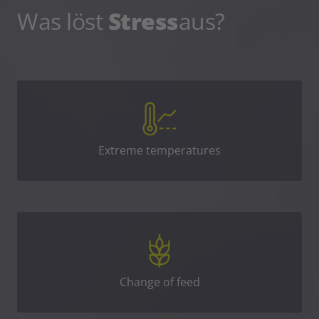
Was löst
Stress
aus?
Extreme temperatures
Change of feed