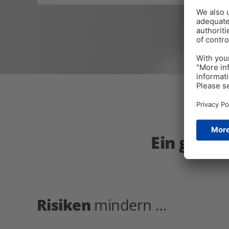
Ein gesun
Risiken
mindern …