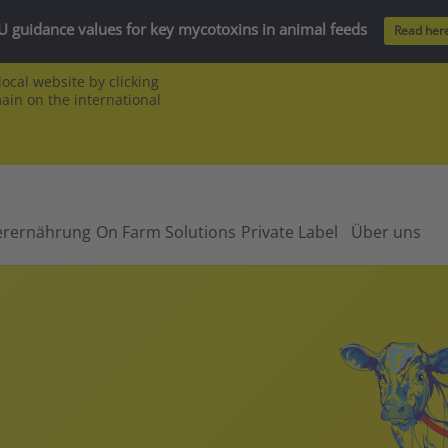
U guidance values for key mycotoxins in animal feeds
Read her
ocal website by clicking
main on the international
erernährung
On Farm Solutions
Private Label
Über uns