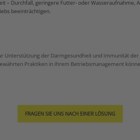
it – Durchfall, geringere Futter- oder Wasseraufnahme, A
iebs beeinträchtigen.
ur Unterstützung der Darmgesundheit und Immunität der J
ewährten Praktiken in Ihrem Betriebsmanagement können 
FRAGEN SIE UNS NACH EINER LÖSUNG