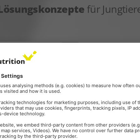
Lösungskonzepte
für Jungtier