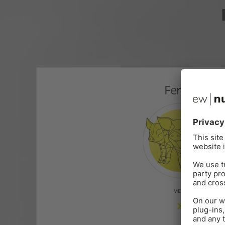
Ferkel
MEHR