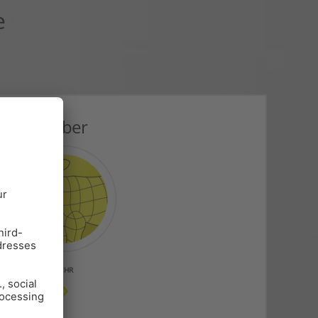
e
Kälber
MEHR