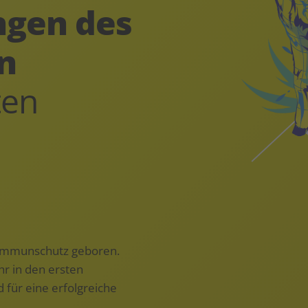
ngen des
n
ten
 Immunschutz geboren.
r in den ersten
für eine erfolgreiche