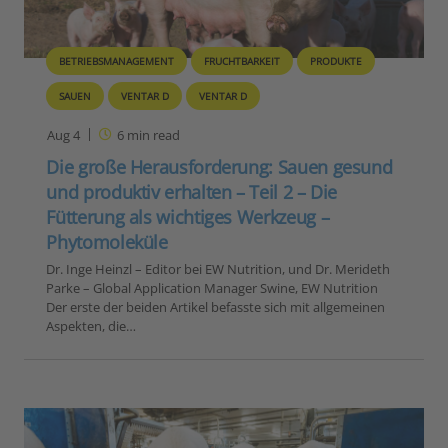
BETRIEBSMANAGEMENT
FRUCHTBARKEIT
PRODUKTE
SAUEN
VENTAR D
VENTAR D
Aug 4
6
min read
Die große Herausforderung: Sauen gesund
und produktiv erhalten – Teil 2 – Die
Fütterung als wichtiges Werkzeug –
Phytomoleküle
Dr. Inge Heinzl – Editor bei EW Nutrition, und Dr. Merideth
Parke – Global Application Manager Swine, EW Nutrition
Der erste der beiden Artikel befasste sich mit allgemeinen
Aspekten, die…