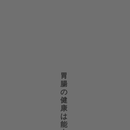
胃
腸
の
健
康
は
能