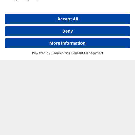
ら
し、
収益
性を
高め
るた
めの
効果
的な
対策
を得
るこ
とが
出来
ま
す。