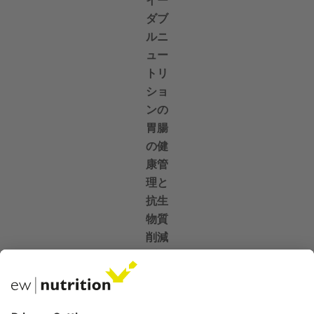
ダブ
ルニ
ュー
トリ
ショ
ンの
胃腸
の健
康管
理と
抗生
物質
削減
プロ
グラ
ムを
提供