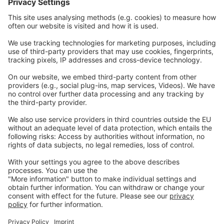
しま
す。
これ
によ
り、
養豚
の生
産者
は、
豚の
性能
を改
善
し、
抗生
物質
を減