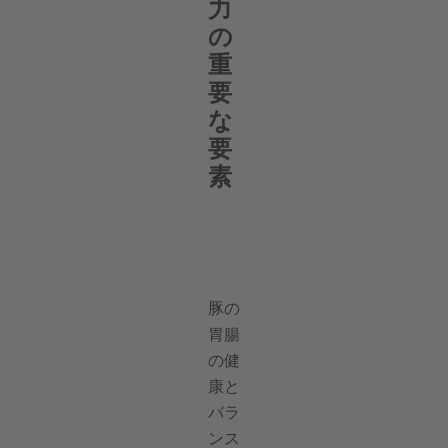
力
の
重
要
な
要
素
豚の
胃腸
の健
康と
バラ
ンス