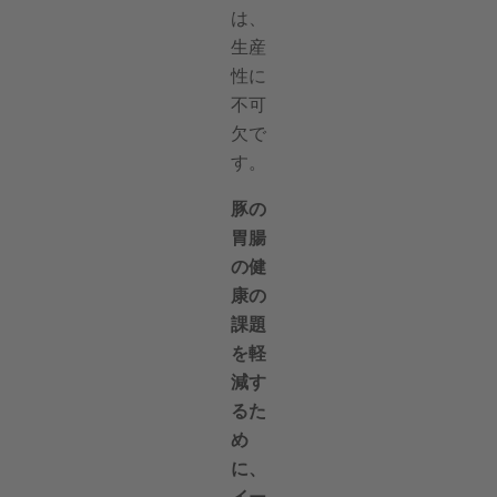
は、
生産
性に
不可
欠で
す。
豚の
胃腸
の健
康の
課題
を軽
減す
るた
め
に、
イー