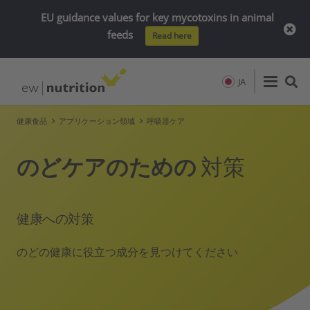
EU guidance values for key mycotoxins in animal
feeds
Read here
JA
健康食品
アプリケーション領域
呼吸器ケア
のどケアのための
対策
健康への対策
のどの健康に役立つ成分を見つけてください