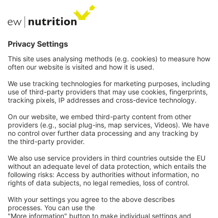
Private Label
Kommunikation
Kontakt
Karriere
Webinare
Rechtliches
Impressum
Datenschutz
AGB
Hinweisgeberschutz
Kontakt
aufnehmen