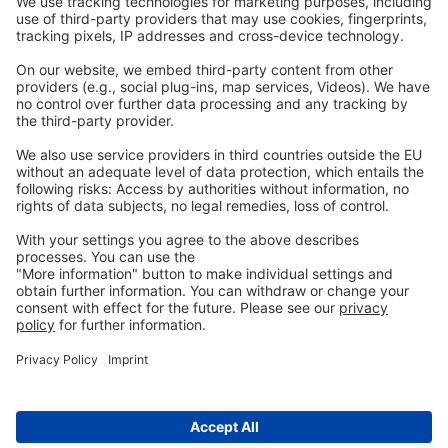
Comunicazioni
Legale
Imprint
Politica sulla riservatezza
GTC
Contattaci
info@ew-nutrition.com