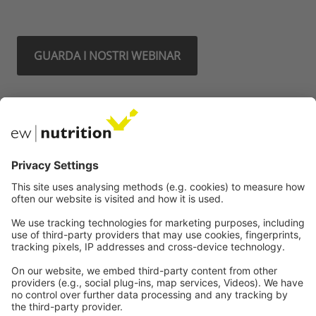
GUARDA I NOSTRI WEBINAR
I nostri siti web
EW Biotech
Comunicazioni
Legale
Imprint
Politica sulla riservatezza