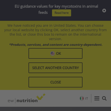
EU guidance values for key mycotoxins in animal
feeds
Read here
We have noticed you are in United States. You can choose
your local website by clicking OK, select another country from
the list, or close this box to remain on the international
version.
*Products, services, and content are country-dependent.
OK
SELECT ANOTHER COUNTRY
CLOSE
IT