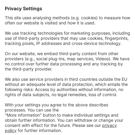
I nostri siti web
EW Biotech
Comunicazioni
Legale
Imprint
Politica sulla riservatezza
GTC
Contattaci