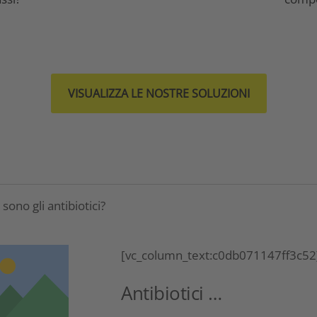
VISUALIZZA LE NOSTRE SOLUZIONI
sono gli antibiotici?
[vc_column_text:c0db071147ff3c52
Antibiotici …