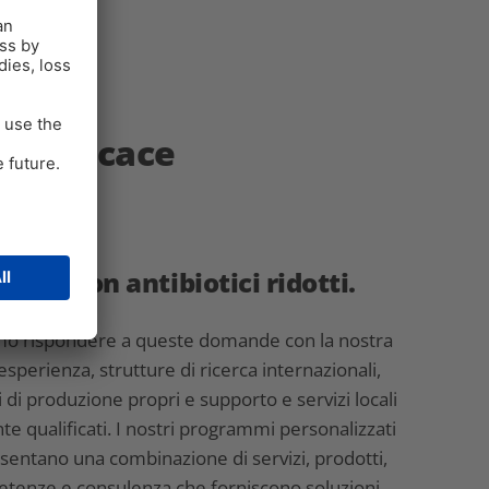
e efficace
ofitti con antibiotici ridotti.
mo rispondere a queste domande con la nostra
esperienza, strutture di ricerca internazionali,
 di produzione propri e supporto e servizi locali
te qualificati. I nostri programmi personalizzati
sentano una combinazione di servizi, prodotti,
tenze e consulenza che forniscono soluzioni