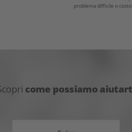
problema difficile o costo
Scopri
come possiamo aiutart