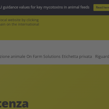
U guidance values for key mycotoxins in animal feeds
Read her
ocal website by clicking
main on the international
izione animale
On Farm Solutions
Etichetta privata
Riguar
stenza