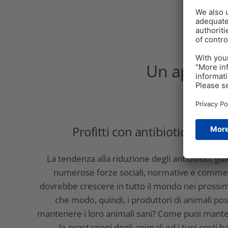
Un approcc
Profitti con antibiotici ridotti
La tendenza alla riduzione degli antibiotici, gu
numerose forze sociali, normative e commer
dovrebbe crescere in tutto il mondo nei prossimi
che modo, quindi, i produttori di animali po
mantenere i loro animali sani? Come puoi mante
le prestazioni degli animali ed i tuoi costi b