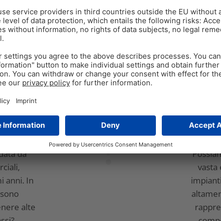
io integrato per
una produzion
?
?
Pr
idata da
Possia
ciali,
vasta 
 anni. In
impianti
ssono
altamen
nere alte
rappre
assi?
compe