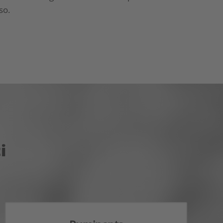
so.
i