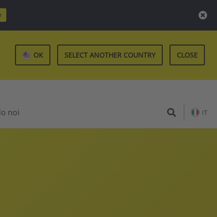
e
OK
SELECT ANOTHER COUNTRY
CLOSE
do noi
IT