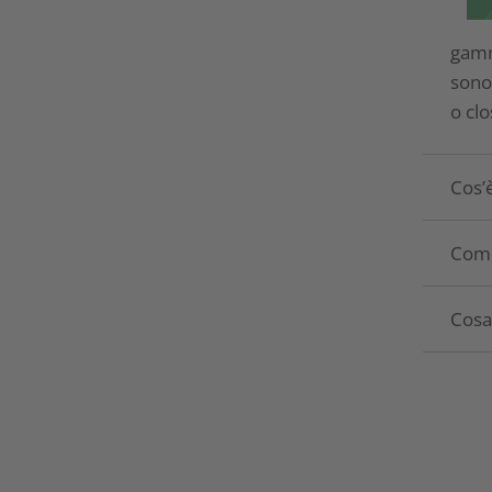
gamma
sono
o cl
Cos’è
Come 
Cosa 