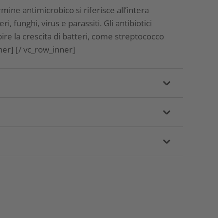
rmine antimicrobico si riferisce all’intera
, funghi, virus e parassiti. Gli antibiotici
re la crescita di batteri, come streptococco
ner] [/ vc_row_inner]