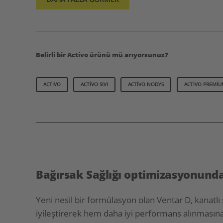
Belirli bir Activo ürünü mü arıyorsunuz?
ACTIVO
ACTIVO SIVI
ACTIVO NODYS
ACTIVO PREMIU
Bağırsak Sağlığı optimizasyonund
Yeni nesil bir formülasyon olan Ventar D, kanatl
iyileştirerek hem daha iyi performans alınmasın