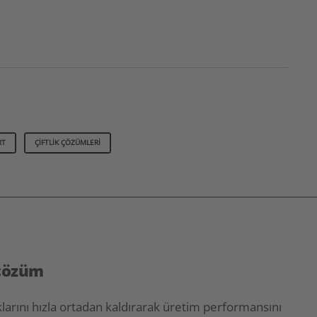
RT
ÇIFTLIK ÇÖZÜMLERI
 çözüm
larını hızla ortadan kaldırarak üretim performansını