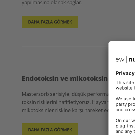
yapılmasına olanak sağlar.
DAHA FAZLA GÖRMEK
Endotoksin ve mikotoksin hafiflet
Mastersorb serisiyle, düşük performans ve has
toksin risklerini hafifletiyoruz. Hayvanlarınızın ve
mikotoksinler riskine karşı hareket edin.
DAHA FAZLA GÖRMEK