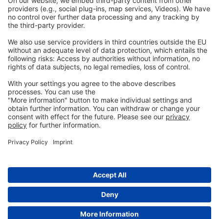
Imprint
Polityka prywatności
GTC
Skontaktuj
się z nami
info@ew-nutrition.com
Copyright © EW Nutrition