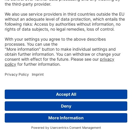
AGB
Hinweisgeberschutz
Kontakt
aufnehmen
info@ew-nutrition.com
Copyright © EW Nutrition