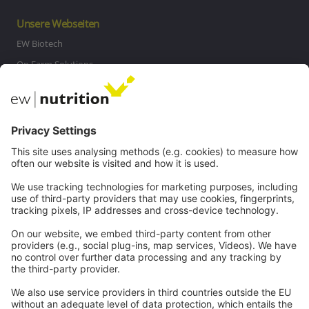
Unsere Webseiten
EW Biotech
On Farm Solutions
Private Label
Kommunikation
Kontakt
Karriere
Webinare
Rechtliches
Impressum
Datenschutz
AGB
Hinweisgeberschutz