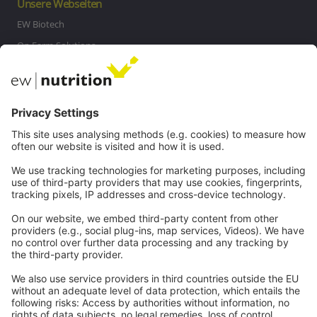
Unsere Webseiten
EW Biotech
On Farm Solutions
Private Label
Kommunikation
Kontakt
Karriere
Webinare
Rechtliches
Impressum
Datenschutz
AGB
Hinweisgeberschutz