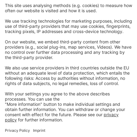
Наши сайты
EW Biotech
Связь
Юридический
отпечаток
политика конфиденциальности
общие положения и условия
Связаться
с нами
info@ew-nutrition.com