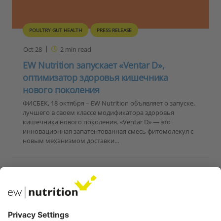
POULTRY GUT HEALTH
PRESS RELEASE
Oct 28
2
min read
EW Nutrition запускает «Ventar D»,
оптимизатор здоровья кишечника
нового поколения
ФИСБЕК, 18 октября – EW Nutrition объявляет о запуске,
лучшего в своем классе модификатора здоровья
кишечника нового поколения. «Ventar D» — это
инновационная запатентованная смесь фитомолекул с
новым механизмом доставки…