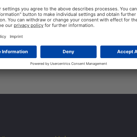
EW Nutrition lance Ve
nouvelle génération
VISBEK, le 18 octobre – EW N
intestinale de nouvelle génér
innovant de phytomolécules
Tags:
santé intestinale