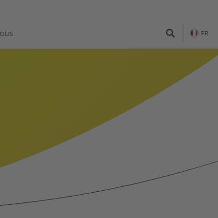
nous
FR