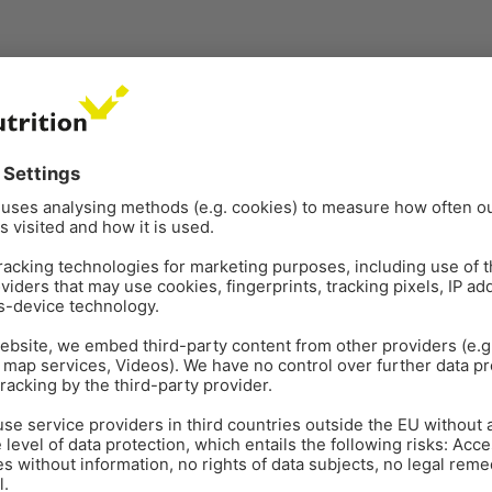
POULTRY GUT HEALTH
PRES
Oct 21
2
min read