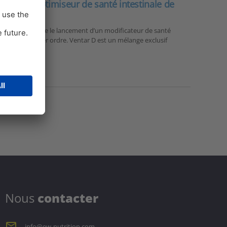
ntar D, l’optimiseur de santé intestinale de
utrition annonce le lancement d’un modificateur de santé
ation de premier ordre. Ventar D est un mélange exclusif
…
Nous
contacter
info@ew-nutrition.com