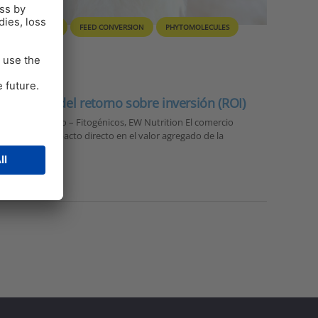
NAL
BROILER
FEED CONVERSION
PHYTOMOLECULES
Un cálculo del retorno sobre inversión (ROI)
obal de Producto – Fitogénicos, EW Nutrition El comercio
s tiene un impacto directo en el valor agregado de la
s de…