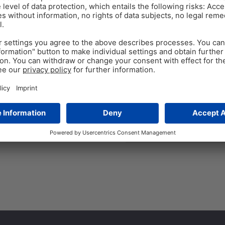
AVES DE CORRAL, SALUD INTESTI
VENTAR D
Oct 26
4
min read
Aditivos fitogénicos: 
Por Ruturaj Patil, Gerente Gl
mundial de productos agrícola
producción regional de pollo
Tags:
gut health
,
poultry