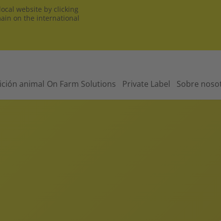
ocal website by clicking
main on the international
ición animal
On Farm Solutions
Private Label
Sobre noso