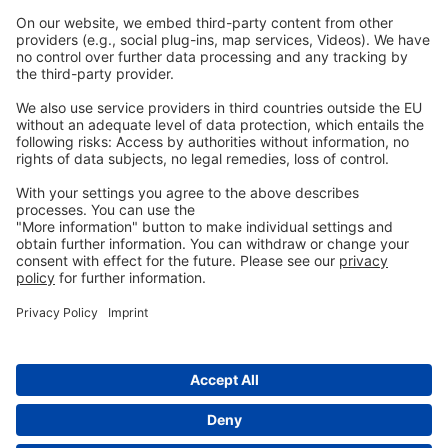
Légal
Imprint
Politique de confidentialité
GTC
Nous
contacter
info@ew-nutrition.com