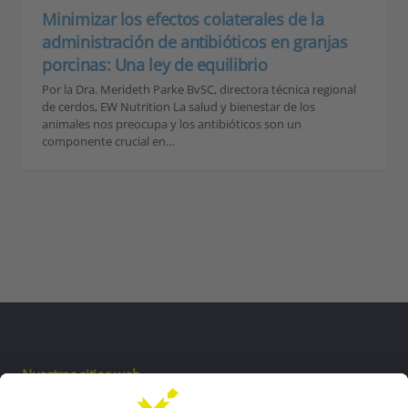
Minimizar los efectos colaterales de la
administración de antibióticos en granjas
porcinas: Una ley de equilibrio
Por la Dra. Merideth Parke BvSC, directora técnica regional
de cerdos, EW Nutrition La salud y bienestar de los
animales nos preocupa y los antibióticos son un
componente crucial en…
Nuestros sitios web
EW biotech