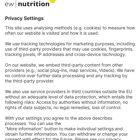
Private Label
Comunicaciones
Webinars
Carreras
Contacto
Legal
Imprenta
política de privacidad
CGC
Contacta
con nosotras