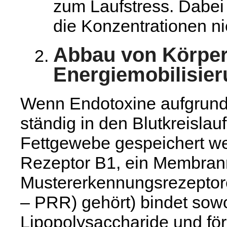
zum Laufstress. Dabei 
die Konzentrationen nie
Abbau von Körperf
Energiemobilisie
Wenn Endotoxine aufgrund
ständig in den Blutkreislau
Fettgewebe gespeichert w
Rezeptor B1, ein Membranr
Mustererkennungsrezeptore
– PRR) gehört) bindet sowo
Lipopolysaccharide und för