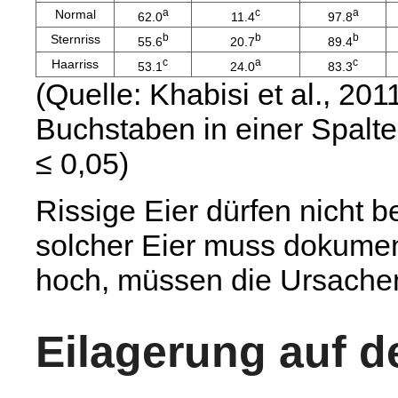
a
c
a
Normal
62.0
11.4
97.8
b
b
b
Sternriss
55.6
20.7
89.4
c
a
c
Haarriss
53.1
24.0
83.3
(Quelle: Khabisi et al., 20
Buchstaben in einer Spalte 
≤ 0,05)
Rissige Eier dürfen nicht 
solcher Eier muss dokumenti
hoch, müssen die Ursachen
Eilagerung auf d