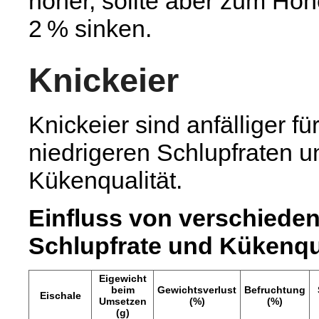
höher, sollte aber zum Höh
2 % sinken.
Knickeier
Knickeier sind anfälliger fü
niedrigeren Schlupfraten u
Kükenqualität.
Einfluss von verschiede
Schlupfrate und Kükenqua
Eigewicht
beim
Gewichtsverlust
Befruchtung
Eischale
Umsetzen
(%)
(%)
(g)